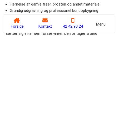
Fjernelse af gamle fliser, brosten og andet materiale
Grundig udgravning og professionel bundopbygning
Belægning med småsten, granitskærver, grus eller jord
Menu
Forside
Kontakt
42 42 90 24
Det kræver erfaring at sikre, at fliserne ikke skrider eller
sætter sig efter den første vinter. Derfor tager vi altid
udgangspunkt i dine konkrete ønsker og behov. Uanset hvor
stor eller lille en opgave, du skal have udført, kommer vi
gerne ud og kigger på opgaven. Hvis du vil have et
uforpligtende overslag, er du altid velkommen til at kontakte
os for en uforpligtende snak om dit projekt.
Kontakt os
42 42 90 24
Spar tid og besvær med én samlet