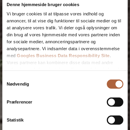
Denne hjemmeside bruger cookies
Vi bruger cookies til at tilpasse vores indhold og
annoncer, til at vise dig funktioner til sociale medier og til
at analysere vores trafik. Vi deler også oplysninger om
din brug af vores hjemmeside med vores partnere inden
for sociale medier, annonceringspartnere og
analysepartnere. Vi indsamler data i overensstemmelse
med
Googles Business Data Responsibility Site
.
Vores partnere kan kombinere disse data med andre
oplysninger, du har givet dem, eller som de har indsamlet
fra din brug af deres tjenester.
Samtykkevalg
Nødvendig
Se Cookie & Privatlivspolitik
her
Præferencer
Statistik