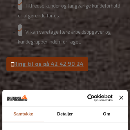
Tilfredse kunder og langvarige kundeforhold
er afgørende for os.
Vi kan varetage flere arbejdsopgaver og
kundegrupper inden for faget.
Ring til os på 42 42 90 24
Lad os høre om dit næste
projekt
Udfyld kontaktformularen eller ring os op.
Samtykke
Detaljer
Om