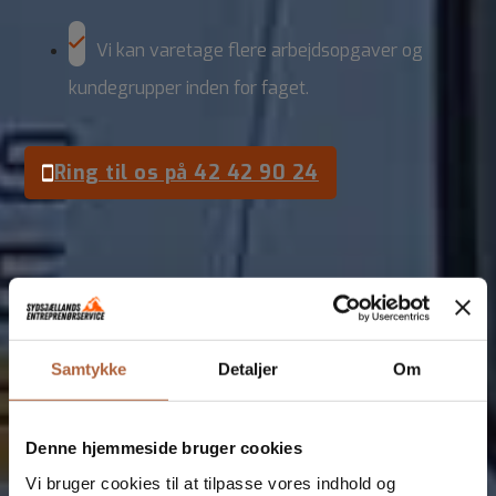
Vi kan varetage flere arbejdsopgaver og
kundegrupper inden for faget.
Ring til os på 42 42 90 24
Lad os høre om dit næste
projekt
Udfyld kontaktformularen eller ring os op.
Samtykke
Detaljer
Om
Denne hjemmeside bruger cookies
Vi bruger cookies til at tilpasse vores indhold og