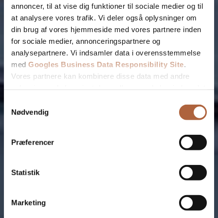
annoncer, til at vise dig funktioner til sociale medier og til
at analysere vores trafik. Vi deler også oplysninger om
din brug af vores hjemmeside med vores partnere inden
for sociale medier, annonceringspartnere og
analysepartnere. Vi indsamler data i overensstemmelse
med
Googles Business Data Responsibility Site
.
Vores partnere kan kombinere disse data med andre
oplysninger, du har givet dem, eller som de har indsamlet
fra din brug af deres tjenester.
Samtykkevalg
Nødvendig
Se Cookie & Privatlivspolitik
her
Præferencer
Statistik
Fjern
Marketing