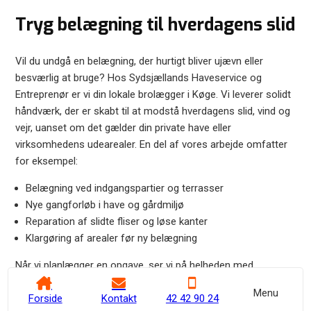
Tryg belægning til hverdagens slid
Vil du undgå en belægning, der hurtigt bliver ujævn eller
besværlig at bruge? Hos Sydsjællands Haveservice og
Entreprenør er vi din lokale brolægger i Køge. Vi leverer solidt
håndværk, der er skabt til at modstå hverdagens slid, vind og
vejr, uanset om det gælder din private have eller
virksomhedens udearealer. En del af vores arbejde omfatter
for eksempel:
Belægning ved indgangspartier og terrasser
Nye gangforløb i have og gårdmiljø
Reparation af slidte fliser og løse kanter
Klargøring af arealer før ny belægning
Når vi planlægger en opgave, ser vi på helheden med
adgangsforhold, fald, og hvordan arealet bruges i hverdagen.
Menu
Hvis du også får brug for kloakarbejde eller dræn som en del
Forside
Kontakt
42 42 90 24