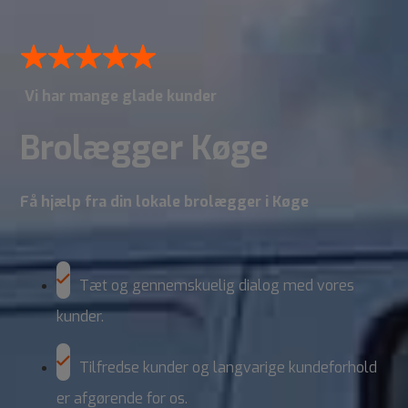
Vi har mange glade kunder
Brolægger Køge
Få hjælp fra din lokale brolægger i Køge
Tæt og gennemskuelig dialog med vores
kunder.
Tilfredse kunder og langvarige kundeforhold
er afgørende for os.