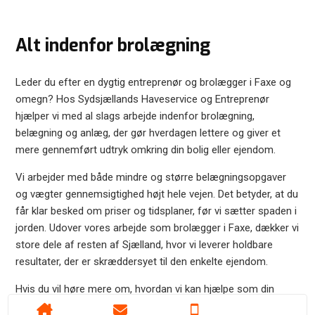
Alt indenfor brolægning
Leder du efter en dygtig entreprenør og brolægger i Faxe og
omegn? Hos Sydsjællands Haveservice og Entreprenør
hjælper vi med al slags arbejde indenfor brolægning,
belægning og anlæg, der gør hverdagen lettere og giver et
mere gennemført udtryk omkring din bolig eller ejendom.
Vi arbejder med både mindre og større belægningsopgaver
og vægter gennemsigtighed højt hele vejen. Det betyder, at du
får klar besked om priser og tidsplaner, før vi sætter spaden i
jorden. Udover vores arbejde som brolægger i Faxe, dækker vi
store dele af resten af Sjælland, hvor vi leverer holdbare
resultater, der er skræddersyet til den enkelte ejendom.
Hvis du vil høre mere om, hvordan vi kan hjælpe som din
lokale brolægger i Faxe, tager vi gerne en snak om opgaven