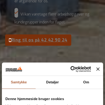
er afgørende for os.
Vi kan varetage flere arbejdsopgaver og
kundegrupper inden for faget.
Ring til os på 42 42 90 24
Lad os høre om dit næste
projekt
Udfyld kontaktformularen eller ring os op.
Samtykke
Detaljer
Om
Denne hjemmeside bruger cookies